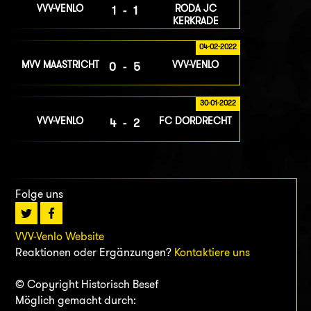
VVV-VENLO
RODA JC
1-1
KERKRADE
04-02-2022
MVV MAASTRICHT
VVV-VENLO
0-5
30-01-2022
VVV-VENLO
FC DORDRECHT
4-2
Folge uns
VVV-Venlo Website
Reaktionen oder Ergänzungen?
Kontaktiere uns
© Copyright Historisch Besef
Möglich gemacht durch: