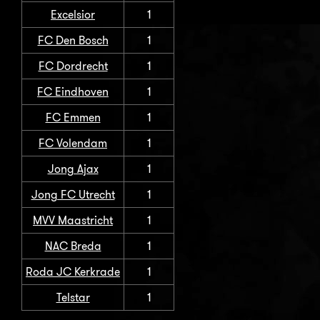
Excelsior
1
FC Den Bosch
1
FC Dordrecht
1
FC Eindhoven
1
FC Emmen
1
FC Volendam
1
Jong Ajax
1
Jong FC Utrecht
1
MVV Maastricht
1
NAC Breda
1
Roda JC Kerkrade
1
Telstar
1