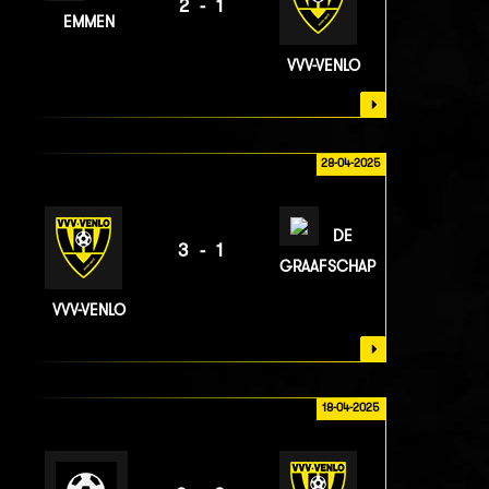
2-1
EMMEN
VVV-VENLO
28-04-2025
DE
3-1
GRAAFSCHAP
VVV-VENLO
18-04-2025