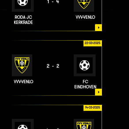
1-4
RODA JC
VVV-VENLO
KERKRADE
22-03-2025
2-2
VVV-VENLO
FC
EINDHOVEN
14-03-2025