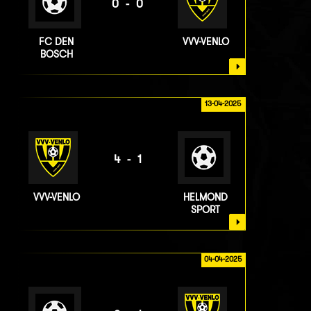
0-0
FC DEN
VVV-VENLO
BOSCH
13-04-2025
4-1
VVV-VENLO
HELMOND
SPORT
04-04-2025