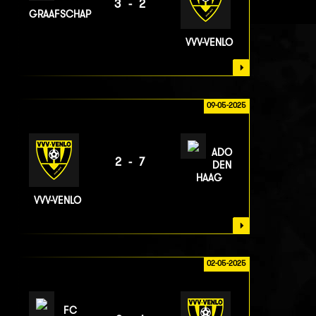
3-2
GRAAFSCHAP
VVV-VENLO
09-05-2025
ADO
2-7
DEN
HAAG
VVV-VENLO
02-05-2025
FC