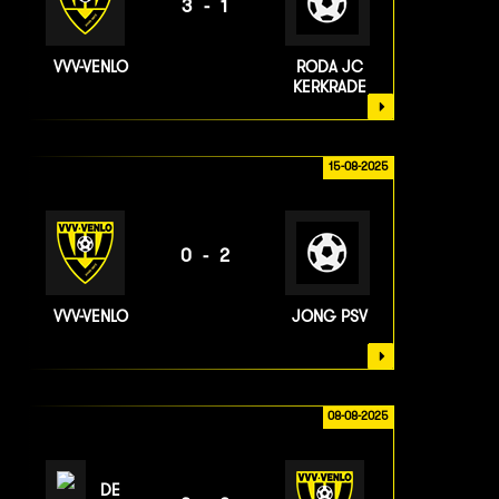
3-1
VVV-VENLO
RODA JC
KERKRADE
15-08-2025
0-2
VVV-VENLO
JONG PSV
08-08-2025
DE