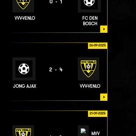
0-1
VVV-VENLO
FC DEN
BOSCH
26-09-2025
2-4
JONG AJAX
VVV-VENLO
21-09-2025
MVV