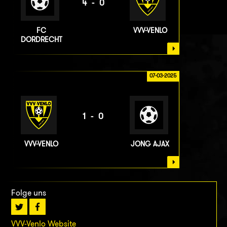
4-0
FC
VVV-VENLO
DORDRECHT
07-03-2025
1-0
VVV-VENLO
JONG AJAX
Folge uns
VVV-Venlo Website