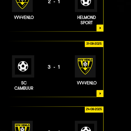
2-1
VVV-VENLO
HELMOND
SPORT
31-08-2025
3-1
SC
VVV-VENLO
CAMBUUR
24-08-2025