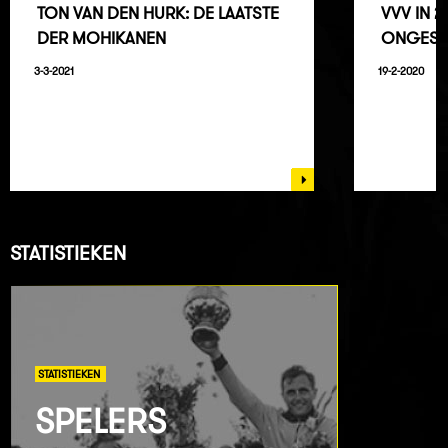
TON VAN DEN HURK: DE LAATSTE
VVV IN 
DER MOHIKANEN
ONGESL
3-3-2021
19-2-2020
STATISTIEKEN
STATISTIEKEN
SPELERS