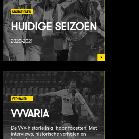
STATISTIEKEN
HUIDIGE SEIZOEN
2020-2021
VERHALEN
VVVARIA
De VVV-historie in al haar facetten. Met
interviews, historische verhalen en