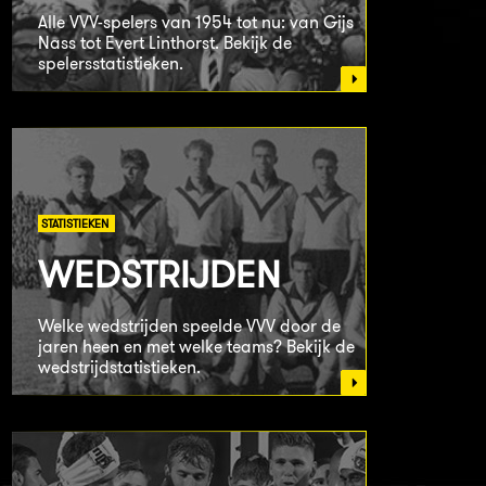
Alle VVV-spelers van 1954 tot nu: van Gijs
Nass tot Evert Linthorst. Bekijk de
spelersstatistieken.
STATISTIEKEN
WEDSTRIJDEN
Welke wedstrijden speelde VVV door de
jaren heen en met welke teams? Bekijk de
wedstrijdstatistieken.