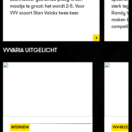
maatje te groot: het wordt 2-5. Voor
sterk tege
VVV scoort Stan Valckx twee keer.
Randy Wol
maken bei
competiti
VVVARIA UITGELICHT
INTERVIEW
VVV-RECOR